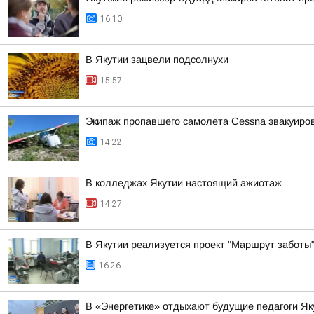
16:10
В Якутии зацвели подсолнухи
15:57
Экипаж пропавшего самолета Cessna эвакуиров
14:22
В колледжах Якутии настоящий ажиотаж
14:27
В Якутии реализуется проект "Маршрут заботы
16:26
В «Энергетике» отдыхают будущие педагоги Як