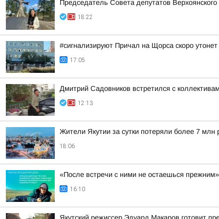
Председатель Совета депутатов Верхоянского
18:22
#сигнализируют Причал на Щорса скоро утонет
17:05
Дмитрий Садовников встретился с коллективам
12:13
Жители Якутии за сутки потеряли более 7 млн 
18:06
«После встречи с ними не остаешься прежним»
16:10
Якутский режиссер Эдуард Макаров готовит пр