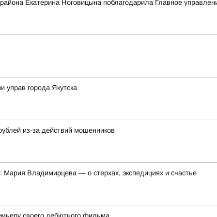
 района Екатерина Ноговицына поблагодарила Главное управле
и управ города Якутска
рублей из-за действий мошенников
: Мария Владимирцева — о стерхах, экспедициях и счастье
емьеру своего дебютного фильма