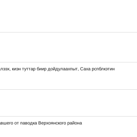
, киэн туттар биир дойдулаахпыт, Саха рспблкэтин
вшего от паводка Верхоянского района