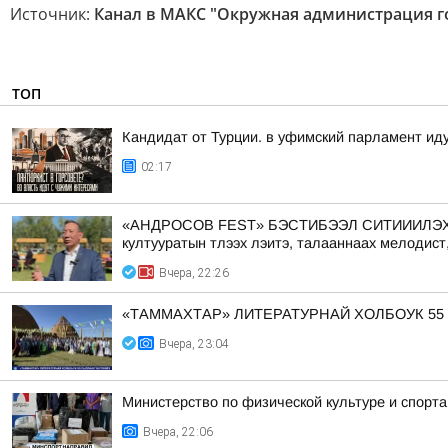
Источник:
Канал в МАКС "Окружная администрация го
ТОП
Кандидат от Турции. в уфимский парламент ид
02:17
«АНДРОСОВ FEST» БЭСТИБЭЭЛ СИТИИИЛЭХТИК АА
култууратын тлээх лэитэ, талааннаах мелодист
Вчера, 22:26
«ТАММАХТАР» ЛИТЕРАТУРНАЙ ХОЛБОУК 55
Вчера, 23:04
Министерство по физической культуре и спорт
Вчера, 22:06