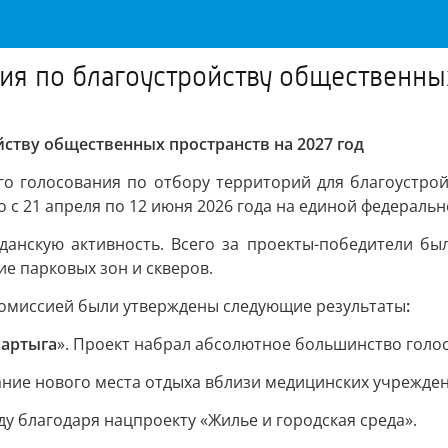
я по благоустройству общественных
ству общественных пространств на 2027 год
го голосования по отбору территорий для благоустро
с 21 апреля по 12 июня 2026 года на единой федерально
анскую активность. Всего за проекты-победители был
е парковых зон и скверов.
комиссией были утверждены следующие результаты
:
аартыга
». Проект набрал абсолютное большинство голос
дание нового места отдыха вблизи медицинских учрежден
ду благодаря нацпроекту «Жилье и городская среда».