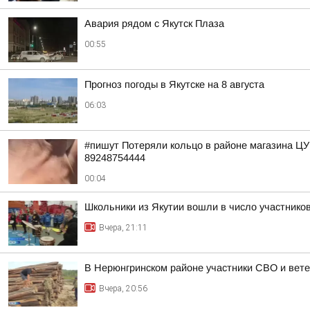
Авария рядом с Якутск Плаза
00:55
Прогноз погоды в Якутске на 8 августа
06:03
#пишут Потеряли кольцо в районе магазина Ц
89248754444
00:04
Школьники из Якутии вошли в число участнико
Вчера, 21:11
В Нерюнгринском районе участники СВО и вете
Вчера, 20:56