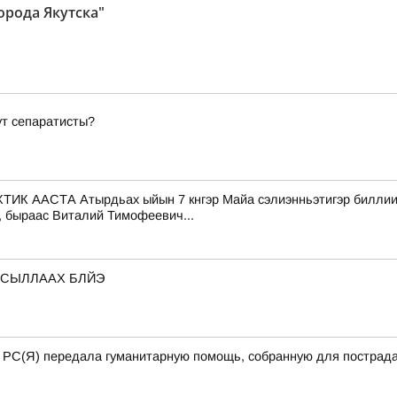
рода Якутска"
ут сепаратисты?
СТА Атырдьах ыйын 7 кнгэр Майа сэлиэнньэтигэр биллиилээх
, быраас Виталий Тимофеевич...
 СЫЛЛААХ БЛЙЭ
а РС(Я) передала гуманитарную помощь, собранную для пострада