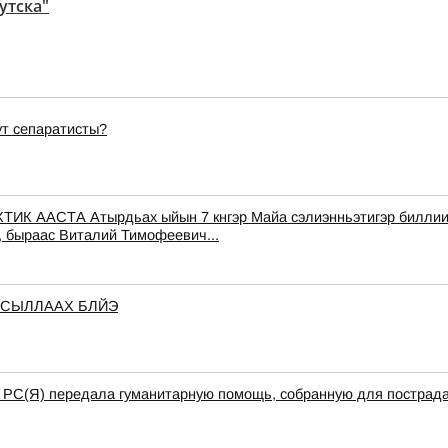
утска"
ут сепаратисты?
СТА Атырдьах ыйын 7 кнгэр Майа сэлиэнньэтигэр биллиилээх
, быраас Виталий Тимофеевич...
 СЫЛЛААХ БЛЙЭ
а РС(Я) передала гуманитарную помощь, собранную для пострада