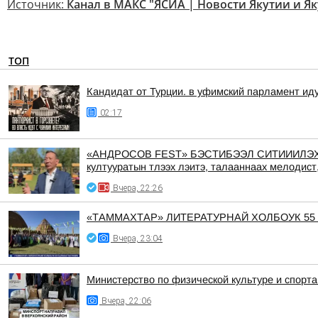
Источник:
Канал в МАКС "ЯСИА | Новости Якутии и Як
ТОП
Кандидат от Турции. в уфимский парламент ид
02:17
«АНДРОСОВ FEST» БЭСТИБЭЭЛ СИТИИИЛЭХТИК АА
култууратын тлээх лэитэ, талааннаах мелодист
Вчера, 22:26
«ТАММАХТАР» ЛИТЕРАТУРНАЙ ХОЛБОУК 55
Вчера, 23:04
Министерство по физической культуре и спорт
Вчера, 22:06