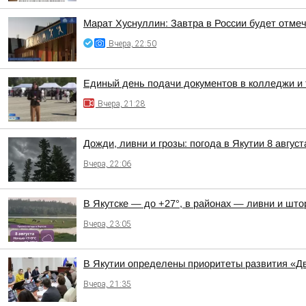
Марат Хуснуллин: Завтра в России будет отме
Вчера, 22:50
Единый день подачи документов в колледжи и 
Вчера, 21:28
Дожди, ливни и грозы: погода в Якутии 8 август
Вчера, 22:06
В Якутске — до +27°, в районах — ливни и штор
Вчера, 23:05
В Якутии определены приоритеты развития «Дв
Вчера, 21:35