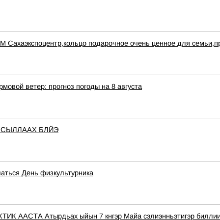
УМ Сахаэкспоцентр,кольцо подарочное очень ценное для семьи,
рмовой ветер: прогноз погоды на 8 августа
 СЫЛЛААХ БЛЙЭ
чаться День физкультурника
СТА Атырдьах ыйын 7 кнгэр Майа сэлиэнньэтигэр биллиилээх