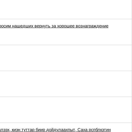
просим нашедших вернуть за хорошее вознаграждение
, киэн туттар биир дойдулаахпыт, Саха рспблкэтин