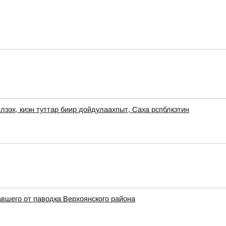
, киэн туттар биир дойдулаахпыт, Саха рспблкэтин
вшего от паводка Верхоянского района