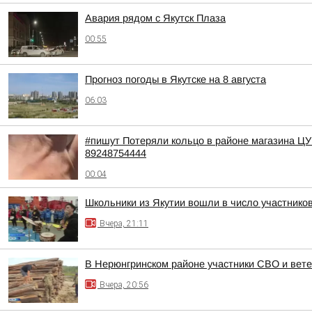
Авария рядом с Якутск Плаза
00:55
Прогноз погоды в Якутске на 8 августа
06:03
#пишут Потеряли кольцо в районе магазина Ц
89248754444
00:04
Школьники из Якутии вошли в число участнико
Вчера, 21:11
В Нерюнгринском районе участники СВО и вете
Вчера, 20:56