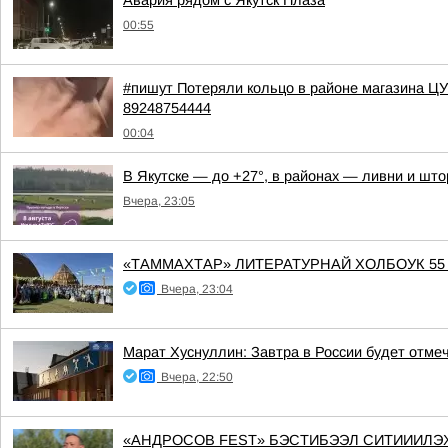
Авария рядом с Якутск Плаза
00:55
#пишут Потеряли кольцо в районе магазина Ц
89248754444
00:04
В Якутске — до +27°, в районах — ливни и што
Вчера, 23:05
«ТАММАХТАР» ЛИТЕРАТУРНАЙ ХОЛБОУК 55
Вчера, 23:04
Марат Хуснуллин: Завтра в России будет отме
Вчера, 22:50
«АНДРОСОВ FEST» БЭСТИБЭЭЛ СИТИИИЛЭХТИК АА