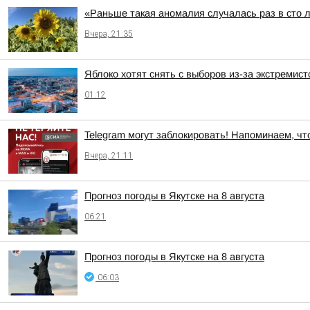
«Раньше такая аномалия случалась раз в сто 
Вчера, 21:35
Яблоко хотят снять с выборов из-за экстремис
01:12
Telegram могут заблокировать! Напоминаем, чт
Вчера, 21:11
Прогноз погоды в Якутске на 8 августа
06:21
Прогноз погоды в Якутске на 8 августа
06:03