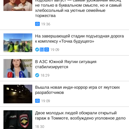
подошёл август — самый урожайный месяц
не только в буквальном смысле, но и самый
хлебосольный на уютные семейные
торжества
19:36
На завершающей стадии подъездная дорога
к комплексу «Точка будущего»
19:09
В АЗС Южной Якутии ситуация
стабилизируется
18:29
Вышла новая инди-хоррор игра от якутских
разработчиков
19:09
Двое молодых людей обокрали открытый
гараж в Томмоте, возбуждено уголовное дело
18:30