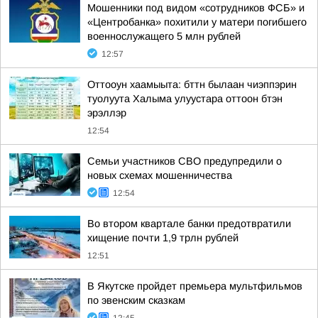
Мошенники под видом «сотрудников ФСБ» и
«Центробанка» похитили у матери погибшего
военнослужащего 5 млн рублей
12:57
Оттооун хаамыыта: бттн былаан чиэппэрин
туолуута Халыма улуустара оттоон бтэн
эрэллэр
12:54
Семьи участников СВО предупредили о
новых схемах мошенничества
12:54
Во втором квартале банки предотвратили
хищение почти 1,9 трлн рублей
12:51
В Якутске пройдет премьера мультфильмов
по эвенским сказкам