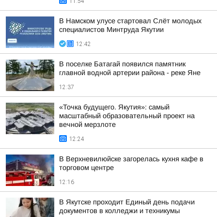
11:54
В Намском улусе стартовал Слёт молодых
специалистов Минтруда Якутии
12:42
В поселке Батагай появился памятник
главной водной артерии района - реке Яне
12:37
«Точка будущего. Якутия»: самый
масштабный образовательный проект на
вечной мерзлоте
12:24
В Верхневилюйске загорелась кухня кафе в
торговом центре
12:16
В Якутске проходит Единый день подачи
документов в колледжи и техникумы