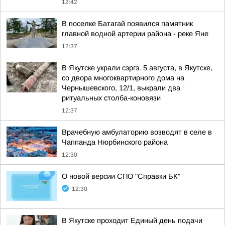
12:42
В поселке Батагай появился памятник
главной водной артерии района - реке Яне
12:37
В Якутске украли сэргэ. 5 августа, в Якутске,
со двора многоквартирного дома на
Чернышевского, 12/1, выкрали два
ритуальных столба-коновязи
12:37
Врачебную амбулаторию возводят в селе в
Чаппанда Нюрбинского района
12:30
О новой версии СПО "Справки БК"
12:30
В Якутске проходит Единый день подачи