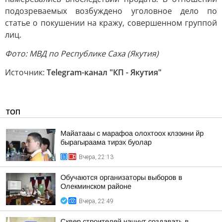
подозреваемых возбуждено уголовное дело по
статье о покушении на кражу, совершенном группой
лиц.
Фото: МВД по Республике Саха (Якутия)
Источник:
Telegram-канал "КП - Якутия"
ТОП
Майатааы с марафоа олохтоох клээини йр
бырагыраама тирэх буолар
Вчера, 22:13
Обучаются организаторы выборов в
Олекминском районе
Вчера, 22:49
Сквер строителей начнут создавать в