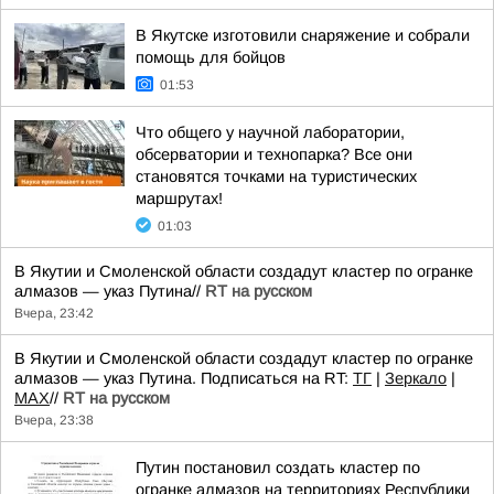
В Якутске изготовили снаряжение и собрали
помощь для бойцов
01:53
Что общего у научной лаборатории,
обсерватории и технопарка? Все они
становятся точками на туристических
маршрутах!
01:03
В Якутии и Смоленской области создадут кластер по огранке
алмазов — указ Путина//
RT на русском
Вчера, 23:42
В Якутии и Смоленской области создадут кластер по огранке
алмазов — указ Путина. Подписаться на RT:
ТГ
|
Зеркало
|
MAX
//
RT на русском
Вчера, 23:38
Путин постановил создать кластер по
огранке алмазов на территориях Республики