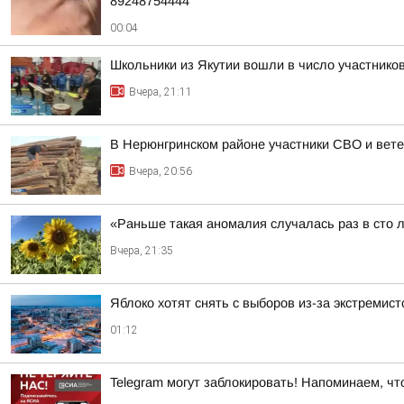
89248754444
00:04
Школьники из Якутии вошли в число участнико
Вчера, 21:11
В Нерюнгринском районе участники СВО и вете
Вчера, 20:56
«Раньше такая аномалия случалась раз в сто 
Вчера, 21:35
Яблоко хотят снять с выборов из-за экстремис
01:12
Telegram могут заблокировать! Напоминаем, чт