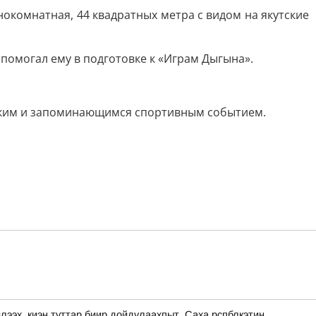
окомнатная, 44 квадратных метра с видом на якутские
помогал ему в подготовке к «Играм Дыгына».
ярким и запоминающимся спортивным событием.
, киэн туттар биир дойдулаахпыт, Саха рспблкэтин