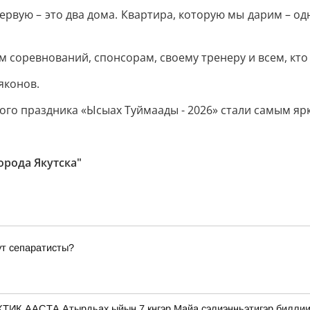
рвую – это два дома. Квартира, которую мы дарим – одн
соревнований, спонсорам, своему тренеру и всем, кто 
яконов.
ого праздника «Ысыах Туймаады - 2026» стали самым 
рода Якутска"
ут сепаратисты?
СТА Атырдьах ыйын 7 кнгэр Майа сэлиэнньэтигэр биллиилээх