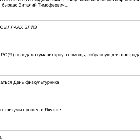
, быраас Виталий Тимофеевич...
 СЫЛЛААХ БЛЙЭ
а РС(Я) передала гуманитарную помощь, собранную для пострада
чаться День физкультурника
техникумы прошёл в Якутске
а