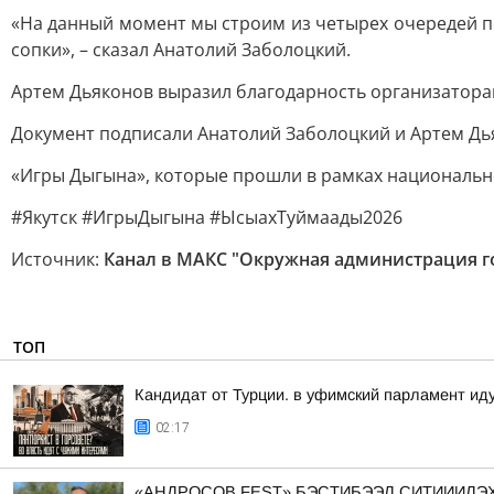
«На данный момент мы строим из четырех очередей пе
сопки», – сказал Анатолий Заболоцкий.
Артем Дьяконов выразил благодарность организаторам 
Документ подписали Анатолий Заболоцкий и Артем Дь
«Игры Дыгына», которые прошли в рамках национальн
#Якутск #ИгрыДыгына #ЫсыахТуймаады2026
Источник:
Канал в МАКС "Окружная администрация го
ТОП
Кандидат от Турции. в уфимский парламент ид
02:17
«АНДРОСОВ FEST» БЭСТИБЭЭЛ СИТИИИЛЭХТИК АА