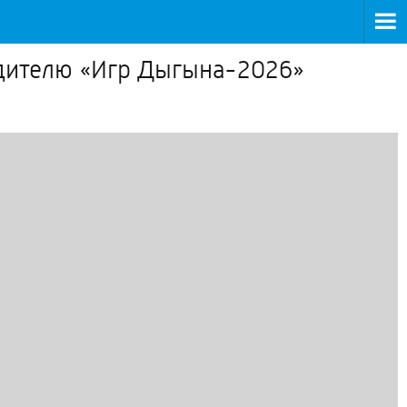
едителю «Игр Дыгына-2026»