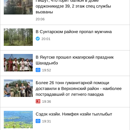
Пишут, что горит балкон в доме
орджоникидзе 39, 2 этаж спец службы
вызваны
20:06
В Сунтарском районе пропал мужчина
20:01
В Якутске прошел юкагирский праздник
Шахадьибэ
19:52
Более 26 тонн гуманитарной помощи
доставили в Верхоянский район - наиболее
пострадавший от летнего паводка
19:36
Сэдэх нээйи. Нимфея нээйи тыллыбыт
19:31