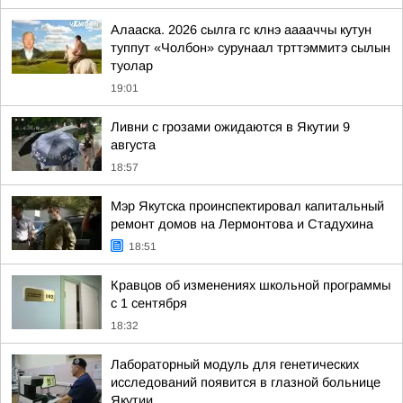
Алааска. 2026 сылга гс клнэ ааааччы кутун
туппут «Чолбон» сурунаал трттэммитэ сылын
туолар
19:01
Ливни с грозами ожидаются в Якутии 9
августа
18:57
Мэр Якутска проинспектировал капитальный
ремонт домов на Лермонтова и Стадухина
18:51
Кравцов об изменениях школьной программы
с 1 сентября
18:32
Лабораторный модуль для генетических
исследований появится в глазной больнице
Якутии