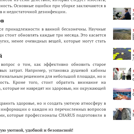
сность. Основные ошибки при уборке заключаются в
в и недостаточной дезинфекции.
ов
все принадлежности в ванной бесконечны. Научные
и стоит обновлять каждые три месяца. Это касается
угих, менее очевидных вещей, которые могут стать
й
 вопрос о том, как эффективно обновить старое
вых затрат. Например, установка душевой кабины
оптимальным решением для небольшой площади, но и
ость. Кроме того, стоит обратить внимание на
, которые не навредят ни здоровью, ни окружающей
хранить здоровье, но и создать уютную атмосферу в
й информации о каждом из перечисленных вопросов
ями, которые профессионалы CHARUS подготовили в
ую уютной, удобной и безопасной!
Егор 
17:47