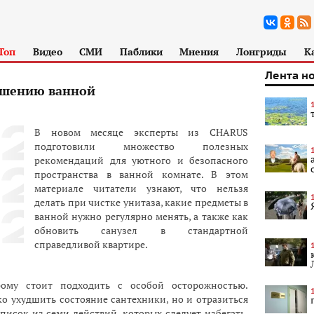
Топ
Видео
СМИ
Паблики
Мнения
Лонгриды
К
Лента н
чшению ванной
В новом месяце эксперты из CHARUS
подготовили множество полезных
рекомендаций для уютного и безопасного
пространства в ванной комнате. В этом
материале читатели узнают, что нельзя
делать при чистке унитаза, какие предметы в
ванной нужно регулярно менять, а также как
обновить санузел в стандартной
справедливой квартире.
рому стоит подходить с особой осторожностью.
о ухудшить состояние сантехники, но и отразиться
писок из семи действий, которых следует избегать,