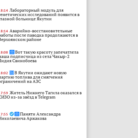
Лабораторный модуль для
18:14
генетических исследований появится в
глазной больнице Якутии
Аварийно-восстановительные
18:14
работы после паводка продолжаются в
Верхоянском районе
Вот такую красоту запечатлела
18:08
наша подписчица из села Чакыр-2
Лидия Свинобоева
В Якутии ожидают новую
18:02
партию топлива для смягчения
ограничений на АЗС
Житель Нижнего Тагила оказался в
17:59
СИЗО из-за звёзд в Telegram
Памяти Александра
17:55
Николаевича Аржакова
Крид не едет в Якутск об этом