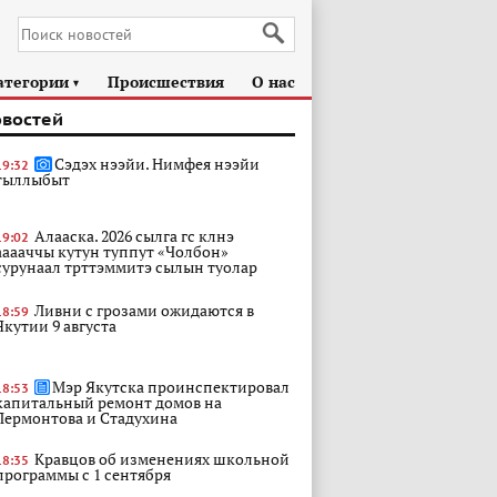
атегории
Происшествия
О нас
►
овостей
Сэдэх нээйи. Нимфея нээйи
19:32
тыллыбыт
Алааска. 2026 сылга гс клнэ
19:02
ааааччы кутун туппут «Чолбон»
сурунаал трттэммитэ сылын туолар
Ливни с грозами ожидаются в
18:59
Якутии 9 августа
Мэр Якутска проинспектировал
18:53
капитальный ремонт домов на
Лермонтова и Стадухина
Кравцов об изменениях школьной
18:35
программы с 1 сентября