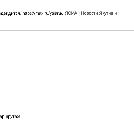
редвидится.
https://max.ru/ysiaru
//
ЯСИА | Новости Якутии и
маршрутах!