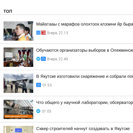
ТОП
Майатааы с марафоа олохтоох клээини йр быра
Вчера, 22:13
Обучаются организаторы выборов в Олекминск
Вчера, 22:49
В Якутске изготовили снаряжение и собрали п
01:53
Что общего у научной лаборатории, обсерватор
01:03
Сквер строителей начнут создавать в Якутске