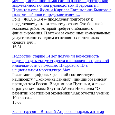
межведомственной комиссии по работе с дебиторской
задолженностью под руководством Председателя
Правительства Якутии Кирилла Евгеньевича Бычкова с
главами районов и представителями...
ГУП «ЖКХ РС(Я)» продолжает подготовку к
предстоящему отопительному сезону. Это большой
комплекс работ, который требует стабильного
финансирования. Платежи за оказанные коммунальные
услуги являются одним из основных источников
средств для...
16:31
Подростки старше 14 лет получили возможность
подтверждать статус студента или наличие справки об
инвалидности с помощью Цифрового ID в
национальном мессенджере Мах
Реализация цифровых решений соответствует
нацпроекту "Экономика данных", инициированному
президентом России Владимиром Путиным, а также
страт указам главы Якутии Айсена Николаева "О
развитии креативной экономики".Как отметил ученик
10 класса...
15:08
Бэлиэ тэрээин . Виталий Андросов сырдык аатыгар