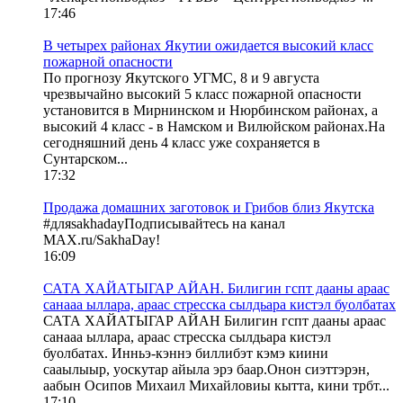
17:46
В четырех районах Якутии ожидается высокий класс
пожарной опасности
По прогнозу Якутского УГМС, 8 и 9 августа
чрезвычайно высокий 5 класс пожарной опасности
установится в Мирнинском и Нюрбинском районах, а
высокий 4 класс - в Намском и Вилюйском районах.На
сегодняшний день 4 класс уже сохраняется в
Сунтарском...
17:32
Продажа домашних заготовок и Грибов близ Якутска
#дляsakhadayПодписывайтесь на канал
MAX.ru/SakhaDay!
16:09
САТА ХАЙАТЫГАР АЙАН. Билигин гспт дааны араас
санааа ыллара, араас стресска сылдьара кистэл буолбатах
САТА ХАЙАТЫГАР АЙАН Билигин гспт дааны араас
санааа ыллара, араас стресска сылдьара кистэл
буолбатах. Инньэ-кэннэ биллибэт кэмэ киини
сааылыыр, уоскутар айыла эрэ баар.Онон сиэттэрэн,
аабын Осипов Михаил Михайловиы кытта, кини трбт...
17:10