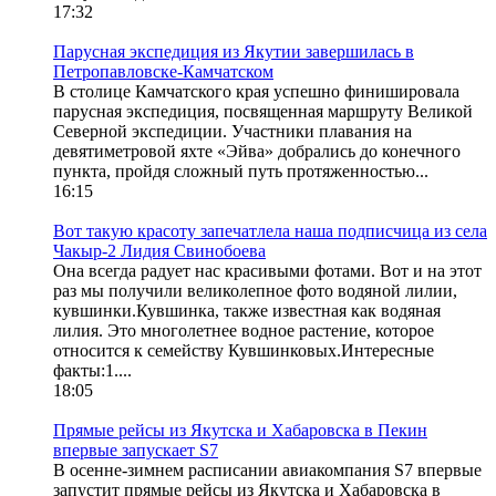
17:32
Парусная экспедиция из Якутии завершилась в
Петропавловске-Камчатском
В столице Камчатского края успешно финишировала
парусная экспедиция, посвященная маршруту Великой
Северной экспедиции. Участники плавания на
девятиметровой яхте «Эйва» добрались до конечного
пункта, пройдя сложный путь протяженностью...
16:15
Вот такую красоту запечатлела наша подписчица из села
Чакыр-2 Лидия Свинобоева
Она всегда радует нас красивыми фотами. Вот и на этот
раз мы получили великолепное фото водяной лилии,
кувшинки.Кувшинка, также известная как водяная
лилия. Это многолетнее водное растение, которое
относится к семейству Кувшинковых.Интересные
факты:1....
18:05
Прямые рейсы из Якутска и Хабаровска в Пекин
впервые запускает S7
В осенне-зимнем расписании авиакомпания S7 впервые
запустит прямые рейсы из Якутска и Хабаровска в