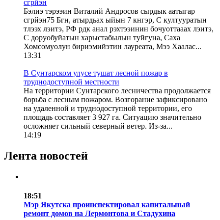
сгрйэн
Бэлиэ тэрээин Виталий Андросов сырдык аатыгар
сгрйэн75 Бгн, атырдьах ыйын 7 кнгэр, С култууратын
тлээх лэитэ, РФ рдк анал рэхтээинин бочуоттааах лэитэ,
С доруобуйатын харыстабылын туйгуна, Саха
Хомсомуолун бириэмийэтин лауреата, Мээ Хаалас...
13:31
В Сунтарском улусе тушат лесной пожар в
труднодоступной местности
На территории Сунтарского лесничества продолжается
борьба с лесным пожаром. Возгорание зафиксировано
на удаленной и труднодоступной территории, его
площадь составляет 3 927 га. Ситуацию значительно
осложняет сильный северный ветер. Из-за...
14:19
Лента новостей
18:51
Мэр Якутска проинспектировал капитальный
ремонт домов на Лермонтова и Стадухина