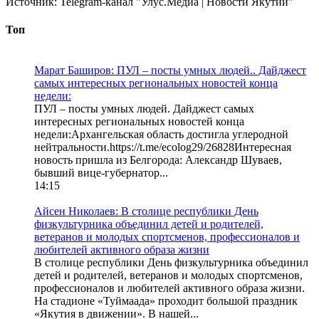
Источник:
Telegram-канал "Улус.Медиа | Новости Якутии"
Топ
Марат Баширов: ПУЛ – посты умных людей.. Дайджест
самых интересных региональных новостей конца
недели:
ПУЛ – посты умных людей. Дайджест самых
интересных региональных новостей конца
недели:Архангельская область достигла углеродной
нейтральности.https://t.me/ecolog29/26828Интересная
новость пришла из Белгорода: Александр Шуваев,
бывший вице-губернатор...
14:15
Айсен Николаев: В столице республики День
физкультурника объединил детей и родителей,
ветеранов и молодых спортсменов, профессионалов и
любителей активного образа жизни
В столице республики День физкультурника объединил
детей и родителей, ветеранов и молодых спортсменов,
профессионалов и любителей активного образа жизни.
На стадионе «Туймаада» проходит большой праздник
«Якутия в движении». В нашей...