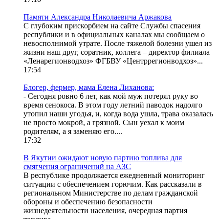
Памяти Александра Николаевича Аржакова
С глубоким прискорбием на сайте Службы спасения
республики и в официальных каналах мы сообщаем о
невосполнимой утрате. После тяжелой болезни ушел из
жизни наш друг, соратник, коллега – директор филиала
«Ленарегионводхоз» ФГБВУ «Центррегионводхоз»...
17:54
Блогер, фермер, мама Елена Лиханова:
- Сегодня ровно 6 лет, как мой муж потерял руку во
время сенокоса. В этом году летний паводок надолго
утопил наши угодья, и, когда вода ушла, трава оказалась
не просто мокрой, а грязной. Сын уехал к моим
родителям, а я заменяю его....
17:32
В Якутии ожидают новую партию топлива для
смягчения ограничений на АЗС
В республике продолжается ежедневный мониторинг
ситуации с обеспечением горючим. Как рассказали в
региональном Министерстве по делам гражданской
обороны и обеспечению безопасности
жизнедеятельности населения, очередная партия