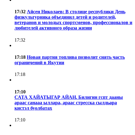
17:32
Айсен Николаев: В столице республики День
физкультурника объединил детей и родителей,
ветеранов и молодых спортсменов, профессионалов и
любителей активного образа жизни
17:32
17:18
Новая партия топлива позволит снять часть
ограничений в Якутии
17:18
17:10
САТА ХАЙАТЫГАР АЙАН. Билигин гспт дааны
араас санааа ыллара, араас стресска сылдьара
кистэл буолбатах
17:10