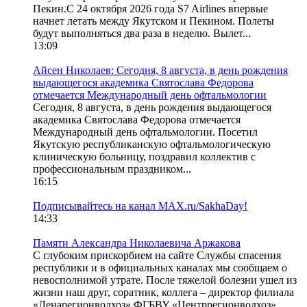
Пекин.С 24 октября 2026 года S7 Airlines впервые
начнет летать между Якутском и Пекином. Полеты
будут выполняться два раза в неделю. Вылет...
13:09
Айсен Николаев: Сегодня, 8 августа, в день рождения
выдающегося академика Святослава Федорова
отмечается Международный день офтальмологии
Сегодня, 8 августа, в день рождения выдающегося
академика Святослава Федорова отмечается
Международный день офтальмологии. Посетил
Якутскую республиканскую офтальмологическую
клиническую больницу, поздравил коллектив с
профессиональным праздником...
16:15
Подписывайтесь на канал MAX.ru/SakhaDay!
14:33
Памяти Александра Николаевича Аржакова
С глубоким прискорбием на сайте Службы спасения
республики и в официальных каналах мы сообщаем о
невосполнимой утрате. После тяжелой болезни ушел из
жизни наш друг, соратник, коллега – директор филиала
«Ленарегионводхоз» ФГБВУ «Центррегионводхоз»...