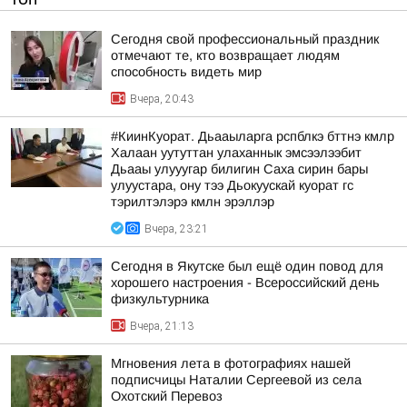
Сегодня свой профессиональный праздник
отмечают те, кто возвращает людям
способность видеть мир
Вчера, 20:43
#КиинКуорат. Дьааыларга рспблкэ бттнэ кмлр
Халаан уутуттан улаханнык эмсээлээбит
Дьааы улууугар билигин Саха сирин бары
улуустара, ону тээ Дьокуускай куорат гс
тэрилтэлэрэ кмлн эрэллэр
Вчера, 23:21
Сегодня в Якутске был ещё один повод для
хорошего настроения - Всероссийский день
физкультурника
Вчера, 21:13
Мгновения лета в фотографиях нашей
подписчицы Наталии Сергеевой из села
Охотский Перевоз