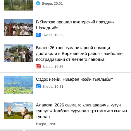
Вчера, 20:01
В Якутске прошел юкагирский праздник
Шахадьибэ
Вчера, 19:52
Более 26 тонн гуманитарной помощи
доставили в Верхоянский район - наиболее
пострадавший от летнего паводка
Вчера, 19:36
Сэдэх нээйи. Нимфея нээйи тыллыбыт
Вчера, 19:31
Алааска. 2026 сылга гс клнэ ааааччы кутун
туппут «Чолбон» сурунаал трттэммитэ сылын
туолар
Вчера, 19:01