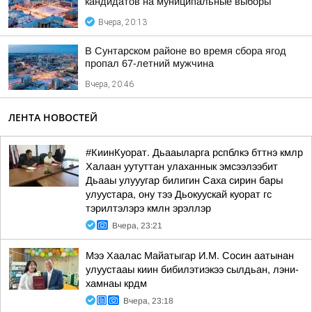
кандидатов на муниципальные выборы
Вчера, 20:13
В Сунтарском районе во время сбора ягод
пропал 67-летний мужчина
Вчера, 20:46
ЛЕНТА НОВОСТЕЙ
#КиинКуорат. Дьааыларга рспблкэ бттнэ кмлр
Халаан уутуттан улаханнык эмсээлээбит
Дьааы улууугар билигин Саха сирин бары
улуустара, ону тээ Дьокуускай куорат гс
тэрилтэлэрэ кмлн эрэллэр
Вчера, 23:21
Мээ Хаалас Майатыгар И.М. Сосин аатынан
улуустааы киин бибилэтиэкээ сылдьан, лэни-
хамнаы крдм
Вчера, 23:18