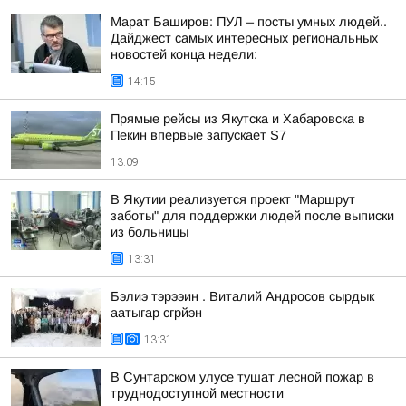
Марат Баширов: ПУЛ – посты умных людей..
Дайджест самых интересных региональных
новостей конца недели:
14:15
Прямые рейсы из Якутска и Хабаровска в
Пекин впервые запускает S7
13:09
В Якутии реализуется проект "Маршрут
заботы" для поддержки людей после выписки
из больницы
13:31
Бэлиэ тэрээин . Виталий Андросов сырдык
аатыгар сгрйэн
13:31
В Сунтарском улусе тушат лесной пожар в
труднодоступной местности