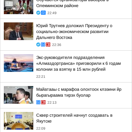
Олекминском районе
22:49
Юрий Трутнев доложил Президенту о
социально-экономическом развитии
Дальнего Востока
22:36
Экс-руководителя подразделения
«Алмаздортранса» приговорили к 6 годам
колонии за взятку в 15 млн рублей
22:21
Майатааы с марафоа олохтоох клээини йр
бырагыраама тирэх буолар
22:13
Сквер строителей начнут создавать в
Якутске
22:09