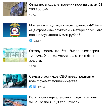
Отказано в удовлетворении иска на сумму 51
290 100 руб
12:57
Мошенники под видом «сотрудников ФСБ» и
«Центробанка» похитили у матери погибшего
военнослужащего 5 млн рублей
12:57
Оттооун хаамыыта: бттн былаан чиэппэрин
туолуута Халыма улуустара оттоон бтэн
эрэллэр
12:54
Семьи участников СВО предупредили о
новых схемах мошенничества
12:54
Во втором квартале банки предотвратили
хищение почти 1,9 трлн рублей