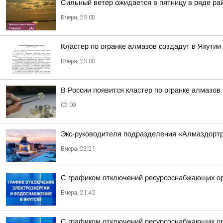
Сильный ветер ожидается в пятницу в ряде ра
Вчера, 23:08
Кластер по огранке алмазов создадут в Якутии
Вчера, 23:08
В России появится кластер по огранке алмазов
02:09
Экс-руководителя подразделения «Алмаздортран
Вчера, 22:21
С графиком отключений ресурсоснабжающих орг
Вчера, 21:45
С графиком отключений ресурсоснабжающих орг