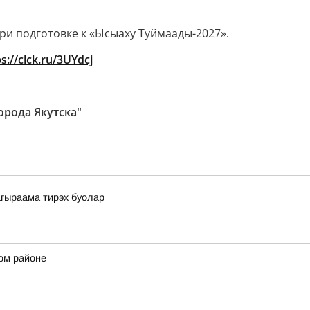
ри подготовке к «Ысыаху Туймаады-2027».
s://clck.ru/3UYdcj
рода Якутска"
гыраама тирэх буолар
ом районе