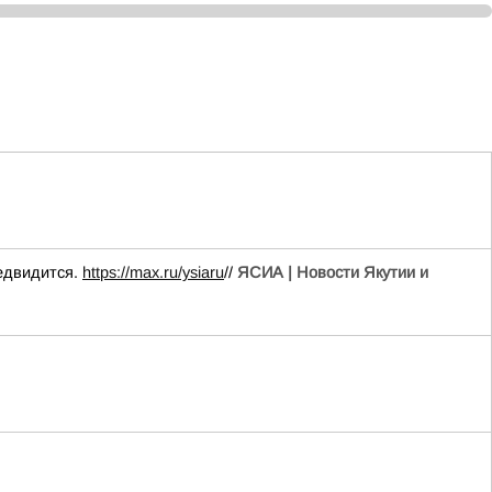
редвидится.
https://max.ru/ysiaru
//
ЯСИА | Новости Якутии и