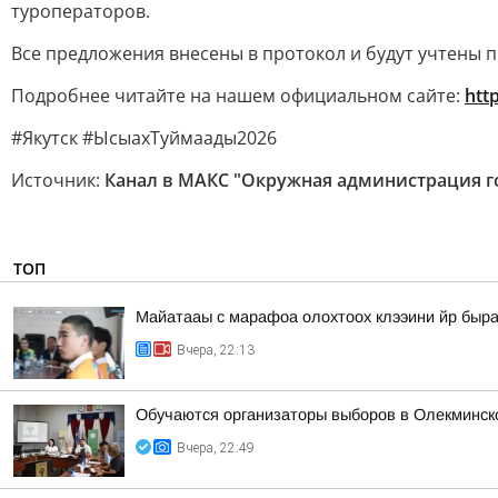
туроператоров.
Все предложения внесены в протокол и будут учтены п
Подробнее читайте на нашем официальном сайте:
http
#Якутск #ЫсыахТуймаады2026
Источник:
Канал в МАКС "Окружная администрация го
ТОП
Майатааы с марафоа олохтоох клээини йр быра
Вчера, 22:13
Обучаются организаторы выборов в Олекминск
Вчера, 22:49