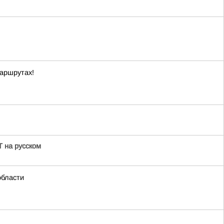
маршрутах!
 на русском
области