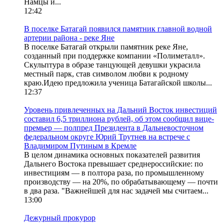
Намцы и...
12:42
В поселке Батагай появился памятник главной водной
артерии района - реке Яне
В поселке Батагай открыли памятник реке Яне,
созданный при поддержке компании «Полиметалл».
Скульптура в образе танцующей девушки украсила
местный парк, став символом любви к родному
краю.Идею предложила ученица Батагайской школы...
12:37
Уровень привлеченных на Дальний Восток инвестиций
составил 6,5 триллиона рублей, об этом сообщил вице-
премьер — полпред Президента в Дальневосточном
федеральном округе Юрий Трутнев на встрече с
Владимиром Путиным в Кремле
В целом динамика основных показателей развития
Дальнего Востока превышает среднероссийские: по
инвестициям — в полтора раза, по промышленному
производству — на 20%, по обрабатывающему — почти
в два раза. "Важнейшей для нас задачей мы считаем...
13:00
Дежурный прокурор