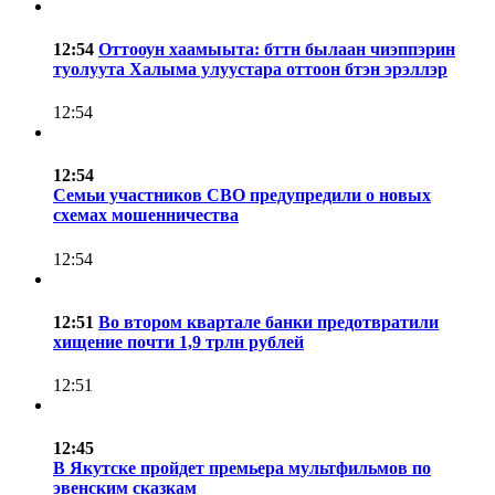
12:54
Оттооун хаамыыта: бттн былаан чиэппэрин
туолуута Халыма улуустара оттоон бтэн эрэллэр
12:54
12:54
Семьи участников СВО предупредили о новых
схемах мошенничества
12:54
12:51
Во втором квартале банки предотвратили
хищение почти 1,9 трлн рублей
12:51
12:45
В Якутске пройдет премьера мультфильмов по
эвенским сказкам