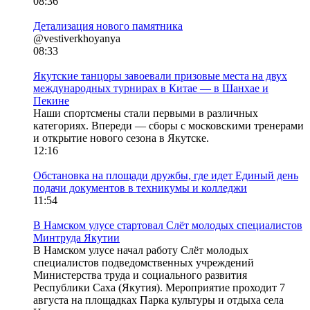
08:36
Детализация нового памятника
@vestiverkhoyanya
08:33
Якутские танцоры завоевали призовые места на двух
международных турнирах в Китае — в Шанхае и
Пекине
Наши спортсмены стали первыми в различных
категориях. Впереди — сборы с московскими тренерами
и открытие нового сезона в Якутске.
12:16
Обстановка на площади дружбы, где идет Единый день
подачи документов в техникумы и колледжи
11:54
В Намском улусе стартовал Слёт молодых специалистов
Минтруда Якутии
В Намском улусе начал работу Слёт молодых
специалистов подведомственных учреждений
Министерства труда и социального развития
Республики Саха (Якутия). Мероприятие проходит 7
августа на площадках Парка культуры и отдыха села