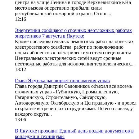
центра на улице Ленина в городе Верхневилюйске.На
место вызова оперативно прибыли силы
республиканской пожарной охраны. Огонь...
12:16
Энергетики сообщают о срочных неотложных работах
энергетиков 7 августа в Якутске
Кроме последовательных ремонтных работ на объектах
электросетевого хозяйства, работ по подключению
новых абонентов к электрическим сетям специалисты
Центральных электрических сетей ведут срочные
неотложные работы для исключения технологических...
13:12
Глава Якутска расширяет полномочия управ
Глава города Дмитрий Садовников объехал все восемь
столичных управ - Губинскую, Промышленную,
Гагаринскую, Строительную, Сайсарскую,
Автодорожную, Октябрьскую и Центральную - и провел
открытые встречи с их сотрудниками. По его словам, у
каждого округа...
13:06
В Якутске проходит Единый день подачи документов в
колледжи и техникумы