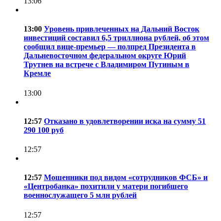
13:06
13:00
Уровень привлеченных на Дальний Восток
инвестиций составил 6,5 триллиона рублей, об этом
сообщил вице-премьер — полпред Президента в
Дальневосточном федеральном округе Юрий
Трутнев на встрече с Владимиром Путиным в
Кремле
13:00
12:57
Отказано в удовлетворении иска на сумму 51
290 100 руб
12:57
12:57
Мошенники под видом «сотрудников ФСБ» и
«Центробанка» похитили у матери погибшего
военнослужащего 5 млн рублей
12:57