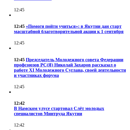
12:45
12:45
«Помоги пойти учиться»: в Якутии дан старт
масштабной благотворительной акции к 1 сентября
12:45
12:45
Председатель Молодежного совета Федерации
профсоюзов РС(Я) Николай Захаров рассказал о
работе XI Молодежного Суглана, своей деятельности
и участниках форума
12:45
12:42
В Намском улусе стартовал Слёт молодых
специалистов Минтруда Якутии
12:42