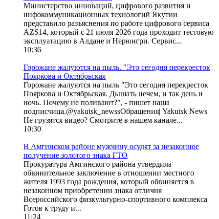
Министерство инноваций, цифрового развития и
инфокоммуникационных технологий Якутии
представило разъяснения по работе цифрового сервиса
AZS14, который с 21 июля 2026 года проходит тестовую
эксплуатацию в Алдане и Нерюнгри. Сервис...
10:36
Горожане жалуются на пыль. "Это сегодня перекресток
Пояркова и Октябрьская
Горожане жалуются на пыль "Это сегодня перекресток
Пояркова и Октябрьская. Дышать нечем, и так день и
ночь. Почему не поливают?", - пишет наша
подписчица.@yakutsk_newssОбращения| Yakutsk News
Не грузятся видео? Смотрите в нашем канале...
10:30
В Амгинском районе мужчину осудят за незаконное
получение золотого знака ГТО
Прокуратура Амгинского района утвердила
обвинительное заключение в отношении местного
жителя 1993 года рождения, который обвиняется в
незаконном приобретении знака отличия
Всероссийского физкультурно-спортивного комплекса
Готов к труду и...
11:24