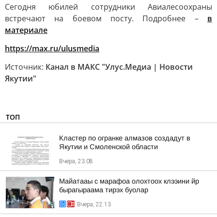
Сегодня юбилей сотрудники Авиалесоохраны
встречают на боевом посту. Подробнее –
в
материале
https://max.ru/ulusmedia
Источник:
Канал в МАКС "Улус.Медиа | Новости
Якутии"
ТОП
Кластер по огранке алмазов создадут в
Якутии и Смоленской области
Вчера, 23:08
Майатааы с марафоа олохтоох клээини йр
бырагыраама тирэх буолар
Вчера, 22:13