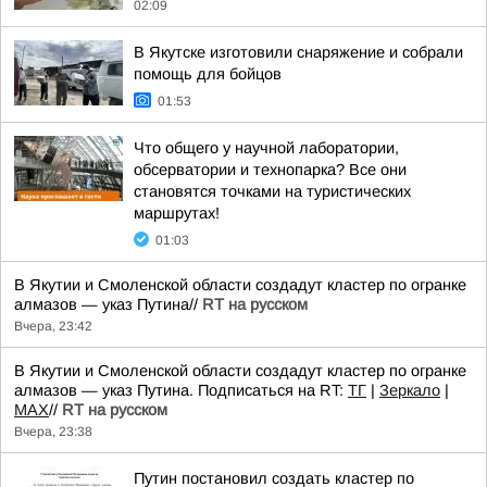
02:09
В Якутске изготовили снаряжение и собрали
помощь для бойцов
01:53
Что общего у научной лаборатории,
обсерватории и технопарка? Все они
становятся точками на туристических
маршрутах!
01:03
В Якутии и Смоленской области создадут кластер по огранке
алмазов — указ Путина//
RT на русском
Вчера, 23:42
В Якутии и Смоленской области создадут кластер по огранке
алмазов — указ Путина. Подписаться на RT:
ТГ
|
Зеркало
|
MAX
//
RT на русском
Вчера, 23:38
Путин постановил создать кластер по