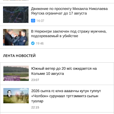
Движение по проспекту Михаила Николаева
Якутска ограничат до 17 августа
16:07
В Нерюнгри заключен под стражу мужчина,
подозреваемый в убийстве
19:48
ЛЕНТА НОВОСТЕЙ
Южный ветер до 20 м/с ожидается на
Колыме 10 августа
23:07
2026 сылга гс клнэ ааааччы кутун туппут
«Чолбон» сурунаал трттэммитэ сылын
туолар
22:15