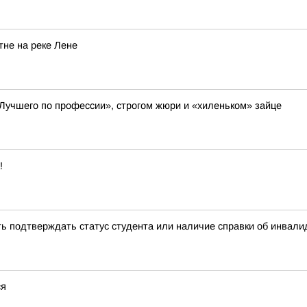
не на реке Лене
Лучшего по профессии», строгом жюри и «хиленьком» зайце
!
ть подтверждать статус студента или наличие справки об инва
ся