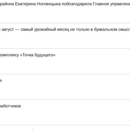
 района Екатерина Ноговицына поблагодарила Главное управле
вгуст — самый урожайный месяц не только в буквальном смысл
комплексу «Точка будущего»
я
работчиков