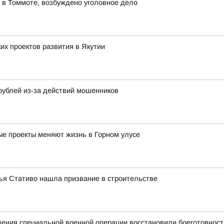
 в Томмоте, возбуждено уголовное дело
х проектов развития в Якутии
рублей из-за действий мошенников
ные проекты меняют жизнь в Горном улусе
лья Стативо нашла призвание в строительстве
едения специальной военной операции восстановили боеготовност