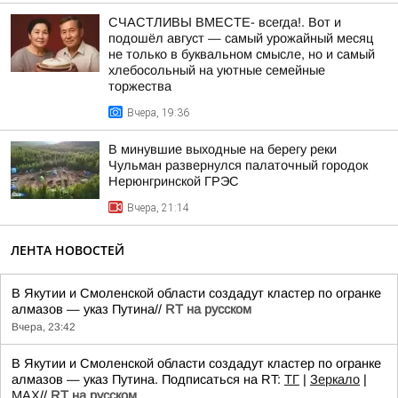
СЧАСТЛИВЫ ВМЕСТЕ- всегда!. Вот и
подошёл август — самый урожайный месяц
не только в буквальном смысле, но и самый
хлебосольный на уютные семейные
торжества
Вчера, 19:36
В минувшие выходные на берегу реки
Чульман развернулся палаточный городок
Нерюнгринской ГРЭС
Вчера, 21:14
ЛЕНТА НОВОСТЕЙ
В Якутии и Смоленской области создадут кластер по огранке
алмазов — указ Путина//
RT на русском
Вчера, 23:42
В Якутии и Смоленской области создадут кластер по огранке
алмазов — указ Путина. Подписаться на RT:
ТГ
|
Зеркало
|
MAX
//
RT на русском