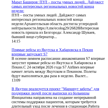
Марат Баширов: ПУЛ – посты умных людей.. Дайджест
самых интересных региональных новостей конца
недели:
ПУЛ – посты умных людей. Дайджест самых
интересных региональных новостей конца
недели:Архангельская область достигла углеродной
нейтральности.https://t.me/ecolog29/26828Интересная
новость пришла из Белгорода: Александр Шуваев,
бывший вице-губернатор...
14:15
Прямые рейсы из Якутска и Хабаровска в Пекин
впервые запускает S7
В осенне-зимнем расписании авиакомпания S7 впервые
запустит прямые рейсы из Якутска и Хабаровска в
Пекин.С 24 октября 2026 года S7 Airlines впервые
начнет летать между Якутском и Пекином. Полеты
будут выполняться два раза в неделю. Вылет...
13:09
В Якутии реализуется проект "Маршрут заботы" для
поддержки людей после выписки из больницы
Инициатива направлена на создание непрерывной
системы поддержки пациентов, которым требуется
длительный уход после лечения в стационаре.Работа