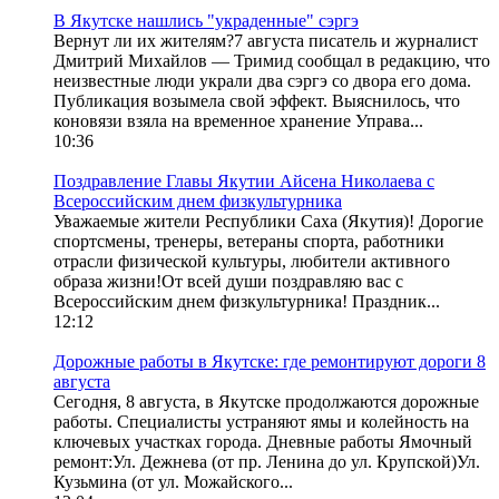
В Якутске нашлись "украденные" сэргэ
Вернут ли их жителям?7 августа писатель и журналист
Дмитрий Михайлов — Тримид сообщал в редакцию, что
неизвестные люди украли два сэргэ со двора его дома.
Публикация возымела свой эффект. Выяснилось, что
коновязи взяла на временное хранение Управа...
10:36
Поздравление Главы Якутии Айсена Николаева с
Всероссийским днем физкультурника
Уважаемые жители Республики Саха (Якутия)! Дорогие
спортсмены, тренеры, ветераны спорта, работники
отрасли физической культуры, любители активного
образа жизни!От всей души поздравляю вас с
Всероссийским днем физкультурника! Праздник...
12:12
Дорожные работы в Якутске: где ремонтируют дороги 8
августа
Сегодня, 8 августа, в Якутске продолжаются дорожные
работы. Специалисты устраняют ямы и колейность на
ключевых участках города. Дневные работы Ямочный
ремонт:Ул. Дежнева (от пр. Ленина до ул. Крупской)Ул.
Кузьмина (от ул. Можайского...