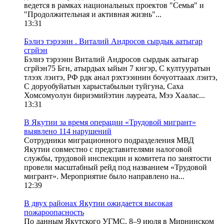
ведется в рамках национальных проектов "Семья" и
"Продолжительная и активная жизнь"...
13:31
Бэлиэ тэрээин . Виталий Андросов сырдык аатыгар
сгрйэн
Бэлиэ тэрээин Виталий Андросов сырдык аатыгар
сгрйэн75 Бгн, атырдьах ыйын 7 кнгэр, С култууратын
тлээх лэитэ, РФ рдк анал рэхтээинин бочуоттааах лэитэ,
С доруобуйатын харыстабылын туйгуна, Саха
Хомсомуолун бириэмийэтин лауреата, Мээ Хаалас...
13:31
В Якутии за время операции «Трудовой мигрант»
выявлено 114 нарушений
Сотрудники миграционного подразделения МВД
Якутии совместно с представителями налоговой
службы, трудовой инспекции и комитета по занятости
провели масштабный рейд под названием «Трудовой
мигрант». Мероприятие было направлено на...
12:39
В двух районах Якутии ожидается высокая
пожароопасность
По данным Якутского УГМС, 8–9 июля в Мирнинском