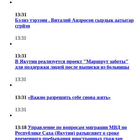
13:31
Бэлиэ тэрээин . Виталий Андросов сырдык аатыгар
сгрйэн
13:31
13:31
В Якутии реализуется проект "Маршрут заботы"
для поддержки людей после выписки из больницы
13:31
13:31
«Важно разрешить себе снова жить»
13:31
13:18
Управление по вопросам миграции МВД по
Республике Саха (Якутия) разъясняет о сроке
временного пребывания иностранных граждан