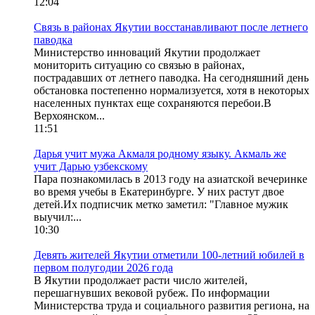
12:04
Связь в районах Якутии восстанавливают после летнего
паводка
Министерство инноваций Якутии продолжает
мониторить ситуацию со связью в районах,
пострадавших от летнего паводка. На сегодняшний день
обстановка постепенно нормализуется, хотя в некоторых
населенных пунктах еще сохраняются перебои.В
Верхоянском...
11:51
Дарья учит мужа Акмаля родному языку. Акмаль же
учит Дарью узбекскому
Пара познакомилась в 2013 году на азиатской вечеринке
во время учебы в Екатеринбурге. У них растут двое
детей.Их подписчик метко заметил: "Главное мужик
выучил:...
10:30
Девять жителей Якутии отметили 100-летний юбилей в
первом полугодии 2026 года
В Якутии продолжает расти число жителей,
перешагнувших вековой рубеж. По информации
Министерства труда и социального развития региона, на