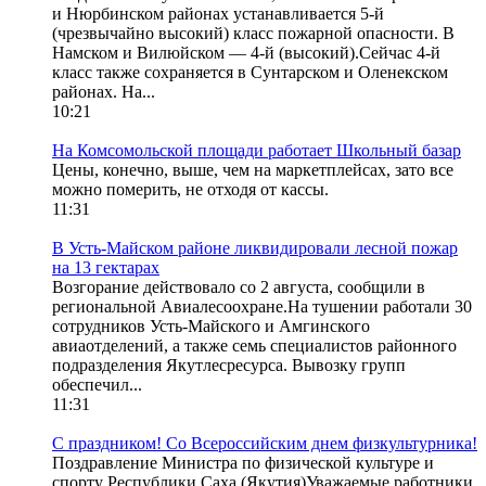
и Нюрбинском районах устанавливается 5-й
(чрезвычайно высокий) класс пожарной опасности. В
Намском и Вилюйском — 4-й (высокий).Сейчас 4-й
класс также сохраняется в Сунтарском и Оленекском
районах. На...
10:21
На Комсомольской площади работает Школьный базар
Цены, конечно, выше, чем на маркетплейсах, зато все
можно померить, не отходя от кассы.
11:31
В Усть-Майском районе ликвидировали лесной пожар
на 13 гектарах
Возгорание действовало со 2 августа, сообщили в
региональной Авиалесоохране.На тушении работали 30
сотрудников Усть-Майского и Амгинского
авиаотделений, а также семь специалистов районного
подразделения Якутлесресурса. Вывозку групп
обеспечил...
11:31
С праздником! Со Всероссийским днем физкультурника!
Поздравление Министра по физической культуре и
спорту Республики Саха (Якутия)Уважаемые работники