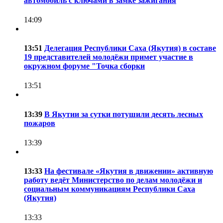
автомобиль с ключами в замке зажигания
14:09
13:51
Делегация Республики Саха (Якутия) в составе
19 представителей молодёжи примет участие в
окружном форуме "Точка сборки
13:51
13:39
В Якутии за сутки потушили десять лесных
пожаров
13:39
13:33
На фестивале «Якутия в движении» активную
работу ведёт Министерство по делам молодёжи и
социальным коммуникациям Республики Саха
(Якутия)
13:33