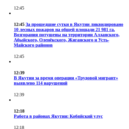
12:45
12:45
За прошедшие сутки в Якутии ликвидировано
10 лесных пожаров на общей площади 21 981 га.
Возгорания потушены на территории Алданского,
Абыйского, Оленёкского, Жиганского и Усть-
Майского районов
12:45
12:39
В Якутии за время операции «Трудовой мигрант»
выявлено 114 нарушений
12:39
12:18
Работа в районах Якутии: Кобяйский улус
12:18