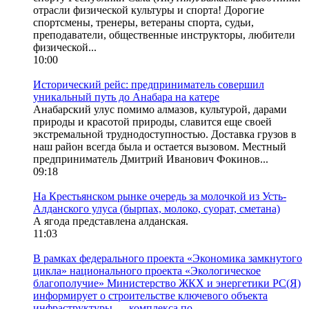
отрасли физической культуры и спорта! Дорогие
спортсмены, тренеры, ветераны спорта, судьи,
преподаватели, общественные инструкторы, любители
физической...
10:00
Исторический рейс: предприниматель совершил
уникальный путь до Анабара на катере
Анабарский улус помимо алмазов, культурой, дарами
природы и красотой природы, славится еще своей
экстремальной труднодоступностью. Доставка грузов в
наш район всегда была и остается вызовом. Местный
предприниматель Дмитрий Иванович Фокинов...
09:18
На Крестьянском рынке очередь за молочкой из Усть-
Алданского улуса (бырпах, молоко, суорат, сметана)
А ягода представлена алданская.
11:03
В рамках федерального проекта «Экономика замкнутого
цикла» национального проекта «Экологическое
благополучие» Министерство ЖКХ и энергетики РС(Я)
информирует о строительстве ключевого объекта
инфраструктуры — комплекса по...