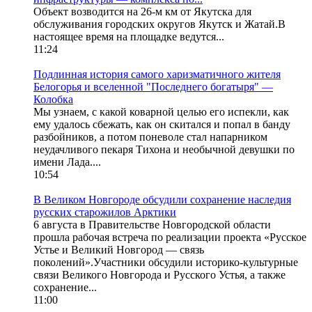
Объект возводится на 26-м км от Якутска для
обслуживания городских округов Якутск и Жатай.В
настоящее время на площадке ведутся...
11:24
Подлинная история самого харизматичного жителя
Белогорья и вселенной "Последнего богатыря" —
Колобка
Мы узнаем, с какой коварной целью его испекли, как
ему удалось сбежать, как он скитался и попал в банду
разбойников, а потом поневоле стал напарником
неудачливого пекаря Тихона и необычной девушки по
имени Лада....
10:54
В Великом Новгороде обсудили сохранение наследия
русских старожилов Арктики
6 августа в Правительстве Новгородской области
прошла рабочая встреча по реализации проекта «Русское
Устье и Великий Новгород — связь
поколений».Участники обсудили историко-культурные
связи Великого Новгорода и Русского Устья, а также
сохранение...
11:00