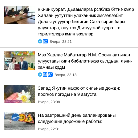
#КиинКуорат. Дьааыларга рспблкэ бттнэ кмлр
Халаан уутуттан улаханнык эмсээлээбит
Дьааы улууугар билигин Саха сирин бары
улуустара, ону тээ Дьокуускай куорат гс
тэрилтэлэрэ кмлн эрэллэр
Вчера, 23:21
Мээ Хаалас Майатыгар И.М. Сосин аатынан
улуустааы киин бибилэтиэкээ сылдьан, лэни-
хамнаы крдм
Вчера, 23:18
Запад Якутии накроют сильные дожди:
прогноз погоды на 9 августа
Вчера, 23:08
На завтрашний день запланированы
следующие дорожные работы:
Вчера, 22:31