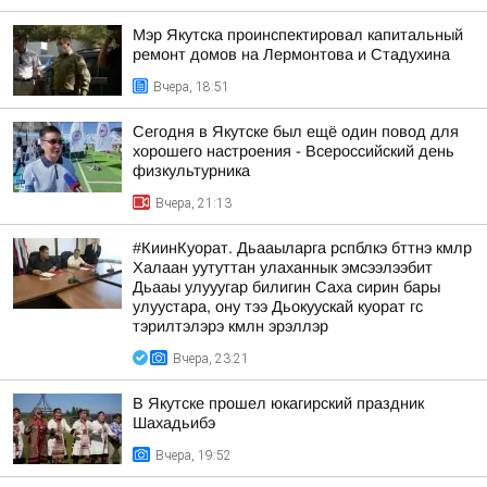
Мэр Якутска проинспектировал капитальный
ремонт домов на Лермонтова и Стадухина
Вчера, 18:51
Сегодня в Якутске был ещё один повод для
хорошего настроения - Всероссийский день
физкультурника
Вчера, 21:13
#КиинКуорат. Дьааыларга рспблкэ бттнэ кмлр
Халаан уутуттан улаханнык эмсээлээбит
Дьааы улууугар билигин Саха сирин бары
улуустара, ону тээ Дьокуускай куорат гс
тэрилтэлэрэ кмлн эрэллэр
Вчера, 23:21
В Якутске прошел юкагирский праздник
Шахадьибэ
Вчера, 19:52