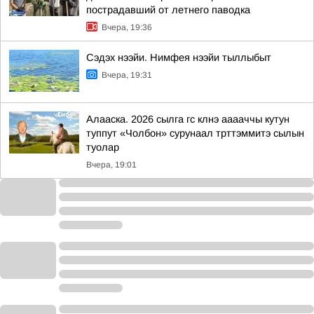
пострадавший от летнего паводка
Вчера, 19:36
Сэдэх нээйи. Нимфея нээйи тыллыбыт
Вчера, 19:31
Алааска. 2026 сылга гс клнэ ааааччы кутун
туппут «Чолбон» сурунаал трттэммитэ сылын
туолар
Вчера, 19:01