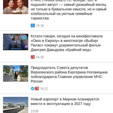
СЧАСТЛИВЫ ВМЕСТЕ- всегда!. Вот и
подошёл август — самый урожайный месяц
не только в буквальном смысле, но и самый
хлебосольный на уютные семейные
торжества
19:36
Кстати говоря, сегодня на кинофестивале
«Окно в Европу» в кинотеатре «Выборг
Палас» покажут документальный фильм
Дмитрия Давыдова «Крайний мед»
18:39
Председатель Совета депутатов
Верхоянского района Екатерина Ноговицына
поблагодарила Главное управление МЧС
России
18:22
Новый аэропорт в Мирном планируется
ввести в эксплуатацию в 2027 году
20:09