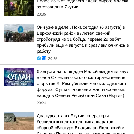
Более 65% от годового плана сырого молока
заготовили в Якутии
20:35
Они уже в деле!. Пока сегодня (6 августа) в
Верхоянский район вылетел свежий
стройотряд из 31 бойца, первые 29 ребят
прибыли ещё 4 августа и сразу включились в
работу
20:25
6 августа на площадке Малой академии наук
в селе Октемцы состоялось торжественное
открытие XI Республиканского молодежного
форума "Суглан" коренных малочисленных
народов Севера Республики Саха (Якутия)
20:24
Два курсанта из Якутии, операторы
беспилотных летательных аппаратов
сборной «Боотур» Владислав Явловский и
Сандаар Поротов, завтра примут участие в