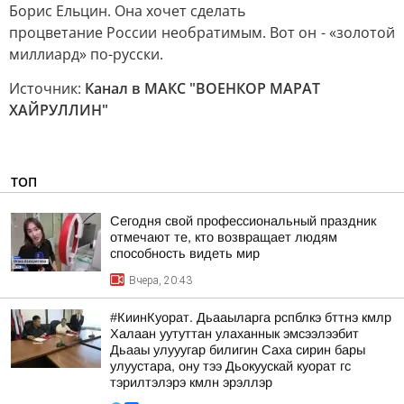
Борис Ельцин. Она хочет сделать
процветание России необратимым. Вот он - «золотой
миллиард» по-русски.
Источник:
Канал в МАКС "ВОЕНКОР МАРАТ
ХАЙРУЛЛИН"
ТОП
Сегодня свой профессиональный праздник
отмечают те, кто возвращает людям
способность видеть мир
Вчера, 20:43
#КиинКуорат. Дьааыларга рспблкэ бттнэ кмлр
Халаан уутуттан улаханнык эмсээлээбит
Дьааы улууугар билигин Саха сирин бары
улуустара, ону тээ Дьокуускай куорат гс
тэрилтэлэрэ кмлн эрэллэр