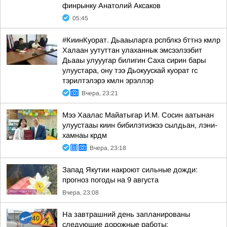
финрынку Анатолий Аксаков
05:45
#КиинКуорат. Дьааыларга рспблкэ бттнэ кмлр
Халаан уутуттан улаханнык эмсээлээбит
Дьааы улууугар билигин Саха сирин бары
улуустара, ону тээ Дьокуускай куорат гс
тэрилтэлэрэ кмлн эрэллэр
Вчера, 23:21
Мээ Хаалас Майатыгар И.М. Сосин аатынан
улуустааы киин бибилэтиэкээ сылдьан, лэни-
хамнаы крдм
Вчера, 23:18
Запад Якутии накроют сильные дожди:
прогноз погоды на 9 августа
Вчера, 23:08
На завтрашний день запланированы
следующие дорожные работы: