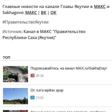
Главные новости на канале Главы Якутии в
MAКС
и
Sakhagove:
MAКС
|
ВК
|
ОК
#ПравительствоЯкутии
Источник:
Канал в МАКС "Правительство
Республики Саха (Якутия)"
ТОП
Подписывайтесь на канал MAX.ru/SakhaDay!
09:36
От лэтэ мрйэн эрэр
10:03