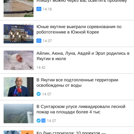
#пишут можно через вас осветить проблему
14:18
Юные якутяне выиграли соревнования по
робототехнике в Южной Корее
14:07
Айлин, Аюна, Луна, Авдей и Эрэл родились в
Якутии в июле
14:42
В Якутии все подтопленные территории
освобождены от воды
14:07
В Сунтарском улусе ликвидировали лесной
пожар на площади более 4 тыс
14:07
Ко Дню строителя: 10 проектов —