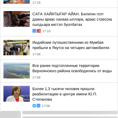
17:18
САТА ХАЙАТЫГАР АЙАН. Билигин гспт
дааны араас санааа ыллара, араас стресска
сылдьара кистэл буолбатах
17:10
Индийские путешественники из Мумбая
прибыли в Якутск на четырех автомобилях
17:06
Все ранее подтопленные территории
Верхоянского района освободились от воды
17:06
Более 1,3 тысячи человек прошли
реабилитацию в центре имени Ю.П.
Степанова
17:06