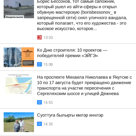
Борис Бессонов, тот самый сапожник,
который ушел из айти-сферы и открыл
обувную мастерскую (borisbessonov_ в
запрещенной сети) снял уличного вандала,
который полагает, что его художества - это
высокое искусство, которое...
10:03
Ко Дню строителя: 10 проектов —
победителей премии «ЭЙГЭ»
15:09
На проспекте Михаила Николаева в Якутске с
10 по 17 августа будет прекращено движение
транспорта на участке пересечения с
Сергеляхским шоссе и улицей Дежнева
14:55
Суоттуга былыргы кмлэр кннлэр
14:35