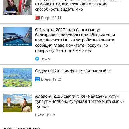
отмечают те, кто возвращает людям
способность видеть мир
Вчера, 20:44
С 1 марта 2027 года банки смогут
блокировать переводы при обнаружении
вредоносного ПО на устройстве клиента,
сообщил глава Комитета Госдумы по
финрынку Анатолий Аксаков
05:46
Сэдэх нээйи. Нимфея нээйи тыллыбыт
Вчера, 19:32
Алааска. 2026 сылга гс клнэ ааааччы кутун
туппут «Чолбон» сурунаал трттэммитэ сылын
туолар
Вчера, 19:02
ЛЕНТА НОВОСТЕЙ