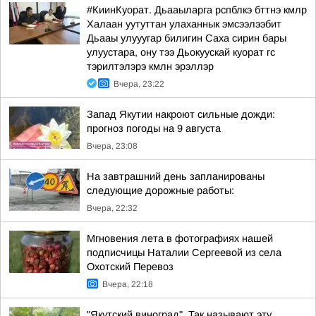
#КиинКуорат. Дьааыларга рспблкэ бттнэ кмлр
Халаан уутуттан улаханнык эмсээлээбит
Дьааы улууугар билигин Саха сирин бары
улуустара, ону тээ Дьокуускай куорат гс
тэрилтэлэрэ кмлн эрэллэр
Вчера, 23:22
Запад Якутии накроют сильные дожди:
прогноз погоды на 9 августа
Вчера, 23:08
На завтрашний день запланированы
следующие дорожные работы:
Вчера, 22:32
Мгновения лета в фотографиях нашей
подписчицы Наталии Сергеевой из села
Охотский Перевоз
Вчера, 22:18
"Якутский виноград". Так называют эту