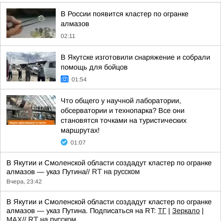
В России появится кластер по огранке
алмазов
02:11
В Якутске изготовили снаряжение и собрали
помощь для бойцов
01:54
Что общего у научной лаборатории,
обсерватории и технопарка? Все они
становятся точками на туристических
маршрутах!
01:07
В Якутии и Смоленской области создадут кластер по огранке
алмазов — указ Путина//
RT на русском
Вчера, 23:42
В Якутии и Смоленской области создадут кластер по огранке
алмазов — указ Путина. Подписаться на RT:
ТГ
|
Зеркало
|
MAX
//
RT на русском