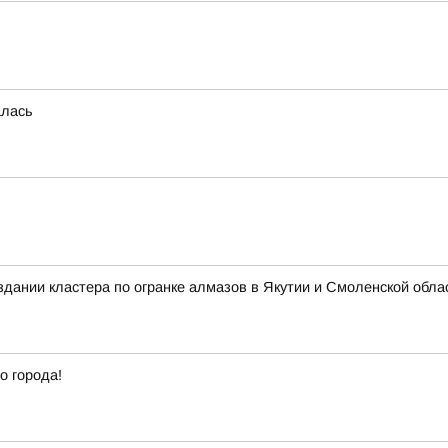
алась
здании кластера по огранке алмазов в Якутии и Смоленской обла
о города!