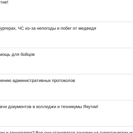
тие!
ургерах, ЧС из-за непогоды и побег от медведя
омощь для бойцов
влению административных протоколов
дачи документов в колледжи и техникумы Якутии!
ии и технопарка? Все они становятся точками на туристических 