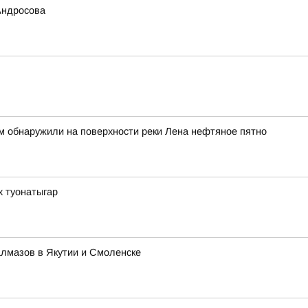
Андросова
м обнаружили на поверхности реки Лена нефтяное пятно
х туонатыгар
алмазов в Якутии и Смоленске