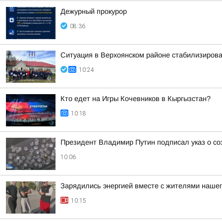
Дежурный прокурор
08:36
Ситуация в Верхоянском районе стабилизиров
10:24
Кто едет на Игры Кочевников в Кыргызстан?
10:18
Президент Владимир Путин подписал указ о со
10:06
Зарядились энергией вместе с жителями нашег
10:15