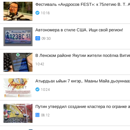
Фестиваль «Андросов FEST»: к 75летию В. Т. 
10:18
Автономера в стиле США. Ищи свой регион!
09:30
В Ленском районе Якутии жители посёлка Вити
10:42
Атырдьах ыйын 7 кнгэр,. Мааны Майа дьоуннаа
10:24
Путин утвердил создание кластера по огранке 
08:12