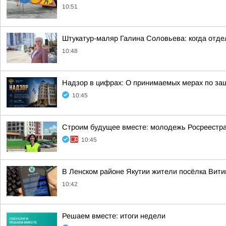
10:51
Штукатур-маляр Галина Соловьева: когда отде
10:48
Надзор в цифрах: О принимаемых мерах по защ
10:45
Строим будущее вместе: молодежь Росреестра 
10:45
В Ленском районе Якутии жители посёлка Вити
10:42
Решаем вместе: итоги недели