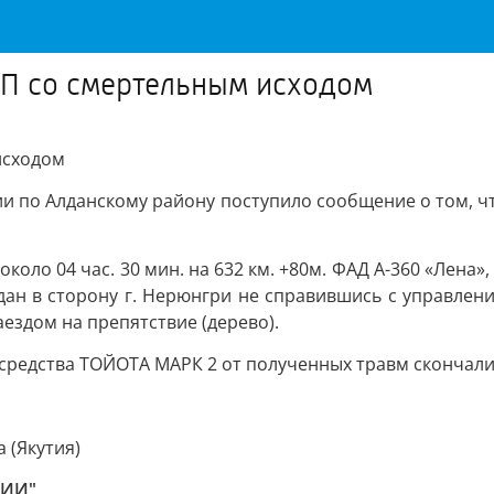
П со смертельным исходом
исходом
ссии по Алданскому району поступило сообщение о том, ч
коло 04 час. 30 мин. на 632 км. +80м. ФАД А-360 «Лена»
дан в сторону г. Нерюнгри не справившись с управлени
здом на препятствие (дерево).
 средства ТОЙОТА МАРК 2 от полученных травм скончали
 (Якутия)
ТИИ"