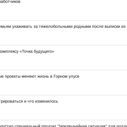
работчиков
семьям ухаживать за тяжелобольными родными после выписки из
комплексу «Точка будущего»
ные проекты меняют жизнь в Горном улусе
трироваться и что изменилось
апустил специальный продукт "Чрезвычайная ситуация" для под