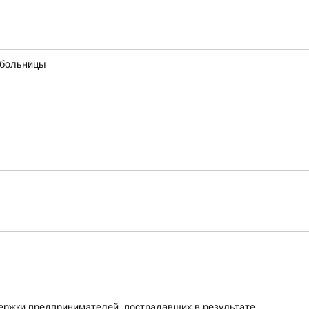
 больницы
держки предпринимателей, пострадавших в результате