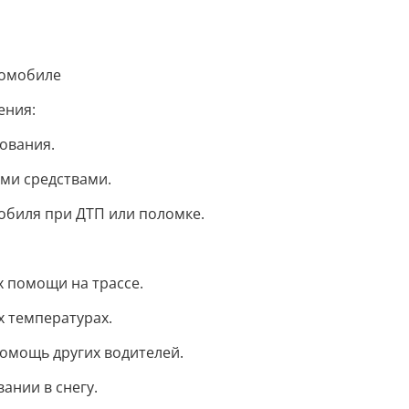
томобиле
ения:
ования.
ми средствами.
обиля при ДТП или поломке.
х помощи на трассе.
х температурах.
помощь других водителей.
ании в снегу.