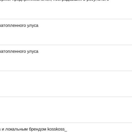
затопленного улуса
затопленного улуса
s и локальным брендом kosskoss_